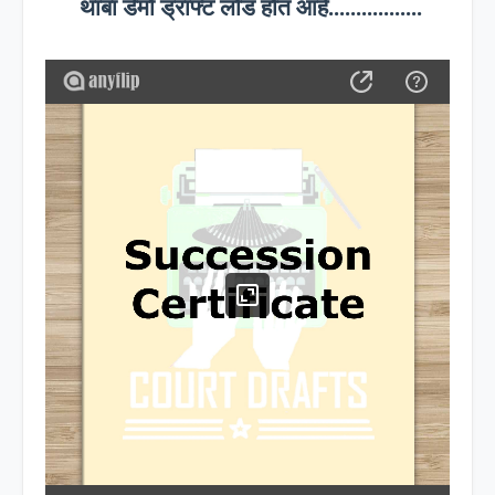
थांबा डेमो ड्राफ्ट लोड होत आहे.................