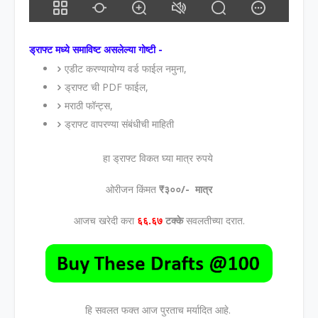
ड्राफ्ट मध्ये समाविष्ट असलेल्या गोष्टी -
एडीट करण्यायोग्य वर्ड फाईल नमुना,
ड्राफ्ट ची PDF फाईल,
मराठी फॉन्ट्स,
ड्राफ्ट वापरण्या संबंधीची माहिती
हा ड्राफ्ट विकत घ्या मात्र रुपये
ओरीजन किंमत
₹३००/- मात्र
आजच खरेदी करा
६६.६७
टक्के
सवलतीच्या दरात.
हि सवलत फक्त आज पुरताच मर्यादित आहे.